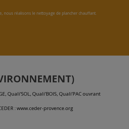
 nous réalisons le nettoyage de plancher chauffant.
NVIRONNEMENT)
, Quali’SOL, Quali’BOIS, Quali’PAC ouvrant
 CEDER :
www.ceder-provence.org