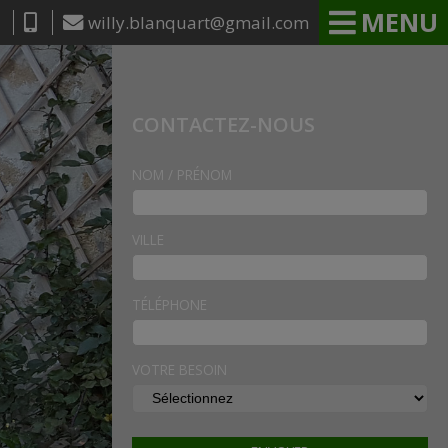
MENU
willy.blanquart@gmail.com
CONTACTEZ-NOUS
NOM / PRÉNOM
VILLE
TÉLÉPHONE
VOTRE BESOIN