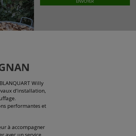
IGNAN
té BLANQUART Willy
vaux d’installation,
uffage.
ons performantes et
neur à accompagner
er avec un service